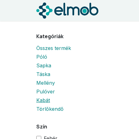
Kihagyás és továbblépés a tartalomhoz
Kezdőlap
S
Kategóriák
Összes termék
Póló
Sapka
Táska
Mellény
Pulóver
Kabát
Törlőkendő
Szín
Fehér