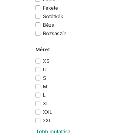
Fekete
Sötétkék
Bézs
Rózsaszín
Méret
XS
U
S
M
L
XL
XXL
3XL
Több mutatása