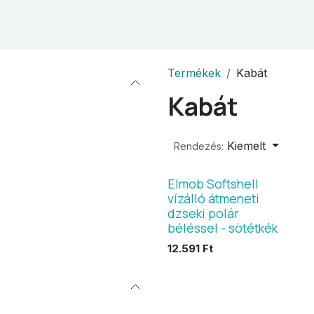
hop
Kapcsolat
ÁSZF
Termékek
Kabát
Kabát
Kiemelt
Rendezés:
Elmob Softshell
vízálló átmeneti
dzseki polár
béléssel - sötétkék
12.591
Ft