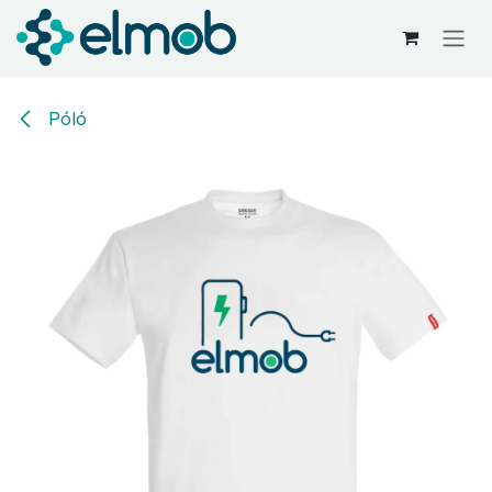
Kihagyás és továbblépés a tartalomhoz
Póló