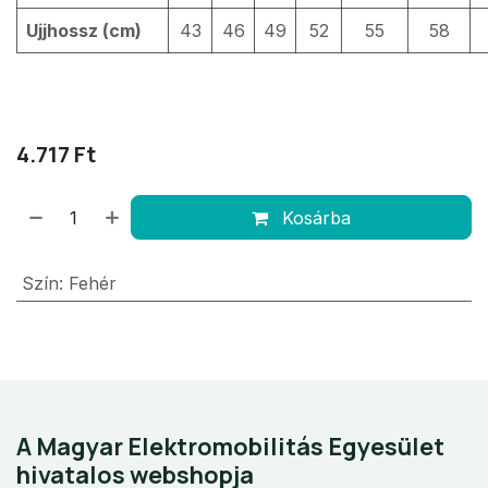
Ujjhossz (cm)
43
46
49
52
55
58
4.717
Ft
Kosárba
Szín
:
Fehér
A Magyar Elektromobilitás Egyesület
hivatalos webshopja