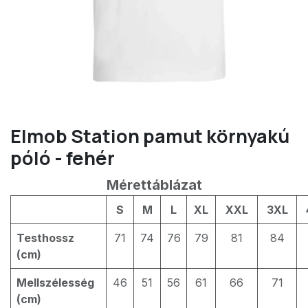
Elmob Station pamut környakú
póló - fehér
Mérettáblázat
S
M
L
XL
XXL
3XL
Testhossz
71
74
76
79
81
84
(cm)
Mellszélesség
46
51
56
61
66
71
(cm)