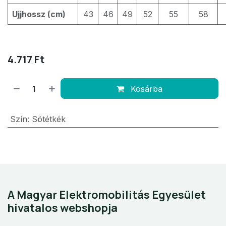
Ujjhossz (cm)
43
46
49
52
55
58
4.717
Ft
Kosárba
Szín
:
Sötétkék
A Magyar Elektromobilitás Egyesület
hivatalos webshopja