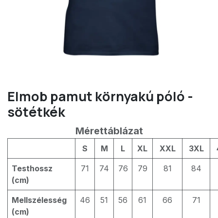
Elmob pamut környakú póló -
sötétkék
Mérettáblázat
S
M
L
XL
XXL
3XL
Testhossz
71
74
76
79
81
84
(cm)
Mellszélesség
46
51
56
61
66
71
(cm)