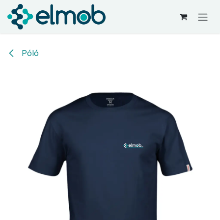
Kihagyás és továbblépés a tartalomhoz
Póló