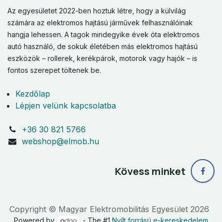
Az egyesületet 2022-ben hoztuk létre, hogy a külvilág
számára az elektromos hajtású járművek felhasználóinak
hangja lehessen. A tagok mindegyike évek óta elektromos
autó használó, de sokuk életében más elektromos hajtású
eszközök – rollerek, kerékpárok, motorok vagy hajók – is
fontos szerepet töltenek be.
Kezdőlap
Lépjen velünk kapcsolatba
+36 30 821 5766
webshop@elmob.hu
Kövess minket
Copyright © Magyar Elektromobilitás Egyesület 2026
Powered by
- The #1
Nyílt forrású e-kereskedelem