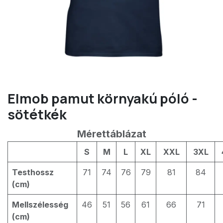
Elmob pamut környakú póló -
sötétkék
Mérettáblázat
S
M
L
XL
XXL
3XL
Testhossz
71
74
76
79
81
84
(cm)
Mellszélesség
46
51
56
61
66
71
(cm)