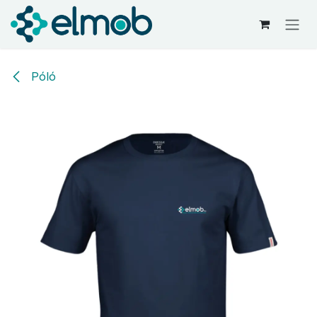
Kihagyás és továbblépés a tartalomhoz
Póló