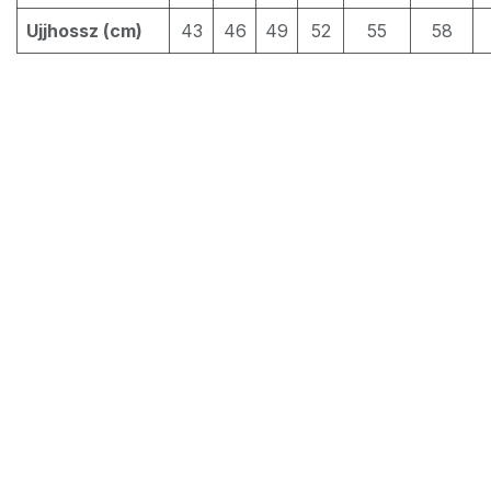
Ujjhossz (cm)
43
46
49
52
55
58
4.717
Ft
Kosárba
Szín
:
Sötétkék
A Magyar Elektromobilitás Egyesület
hivatalos webshopja