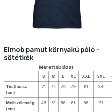
Elmob pamut környakú póló -
sötétkék
Mérettáblázat
S
M
L
XL
XXL
3XL
Testhossz
71
74
76
79
81
84
(cm)
Mellszélesség
46
51
56
61
66
71
(cm)