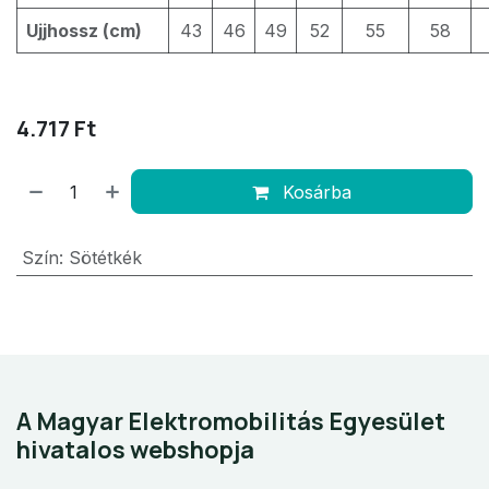
Ujjhossz (cm)
43
46
49
52
55
58
4.717
Ft
Kosárba
Szín
:
Sötétkék
A Magyar Elektromobilitás Egyesület
hivatalos webshopja