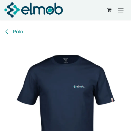
Kihagyás és továbblépés a tartalomhoz
Póló