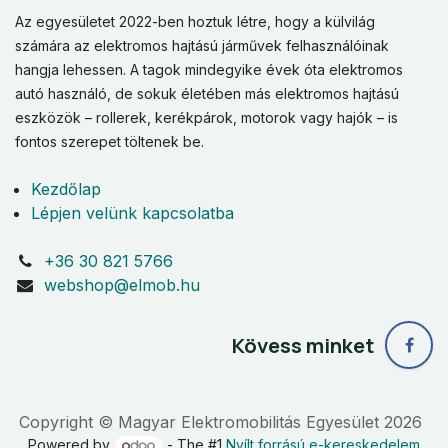
Az egyesületet 2022-ben hoztuk létre, hogy a külvilág
számára az elektromos hajtású járművek felhasználóinak
hangja lehessen. A tagok mindegyike évek óta elektromos
autó használó, de sokuk életében más elektromos hajtású
eszközök – rollerek, kerékpárok, motorok vagy hajók – is
fontos szerepet töltenek be.
Kezdőlap
Lépjen velünk kapcsolatba
+36 30 821 5766
webshop@elmob.hu
Kövess minket
Copyright © Magyar Elektromobilitás Egyesület 2026
Powered by
- The #1
Nyílt forrású e-kereskedelem