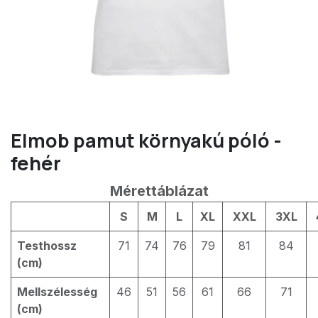
Elmob pamut környakú póló -
fehér
Mérettáblázat
S
M
L
XL
XXL
3XL
Testhossz
71
74
76
79
81
84
(cm)
Mellszélesség
46
51
56
61
66
71
(cm)