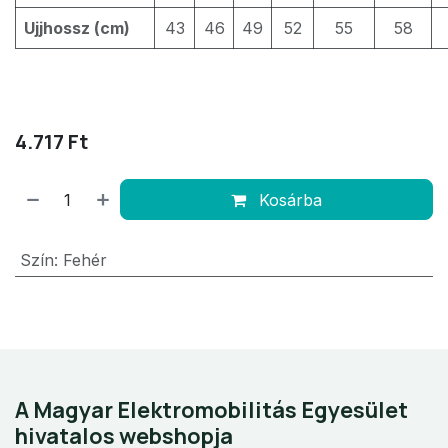
Ujjhossz (cm)
43
46
49
52
55
58
4.717
Ft
Kosárba
Szín
:
Fehér
A Magyar Elektromobilitás Egyesület
hivatalos webshopja