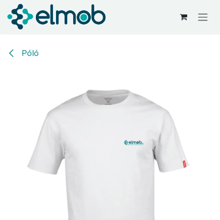
Kihagyás és továbblépés a tartalomhoz
Póló