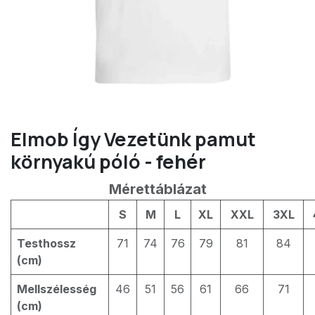
Elmob Így Vezetünk pamut
környakú póló - fehér
Mérettáblázat
S
M
L
XL
XXL
3XL
Testhossz
71
74
76
79
81
84
(cm)
Mellszélesség
46
51
56
61
66
71
(cm)