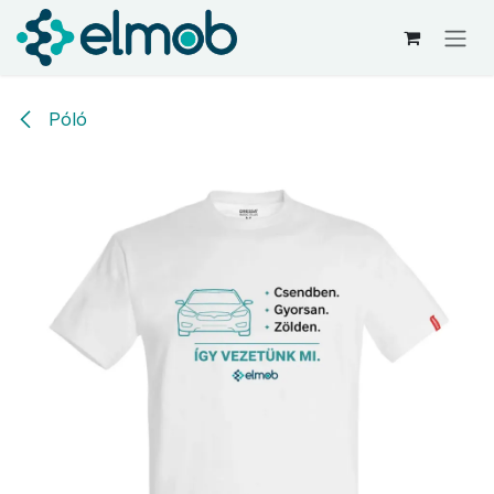
Kihagyás és továbblépés a tartalomhoz
Póló