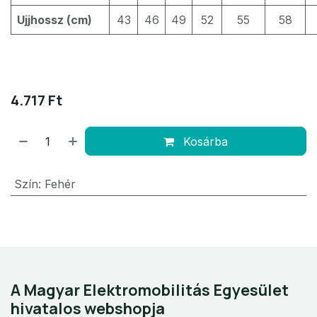
Ujjhossz (cm)
43
46
49
52
55
58
4.717
Ft
Kosárba
Szín
:
Fehér
A Magyar Elektromobilitás Egyesület
hivatalos webshopja