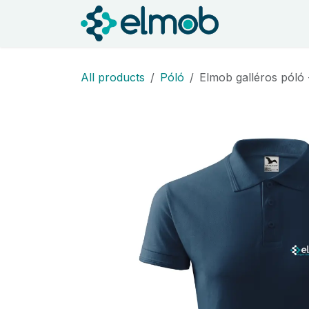
Kihagyás és továbblépés a tartalomhoz
Kezdőlap
S
All products
Póló
Elmob galléros póló 