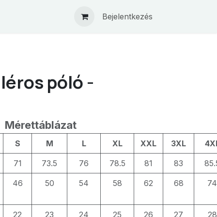
Bejelentkezés
léros póló -
Mérettáblázat
S
M
L
XL
XXL
3XL
4X
71
73.5
76
78.5
81
83
85.
46
50
54
58
62
68
74
22
23
24
25
26
27
28