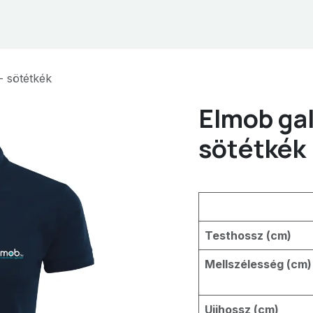
hop
Kapcsolat
ÁSZF
- sötétkék
Elmob gal
sötétkék
Testhossz (cm)
Mellszélesség (cm)
Ujjhossz (cm)