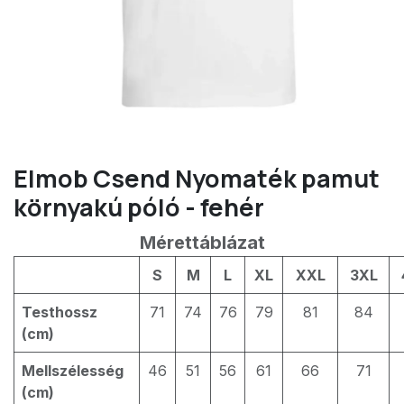
Elmob Csend Nyomaték pamut
környakú póló - fehér
Mérettáblázat
S
M
L
XL
XXL
3XL
Testhossz
71
74
76
79
81
84
(cm)
Mellszélesség
46
51
56
61
66
71
(cm)