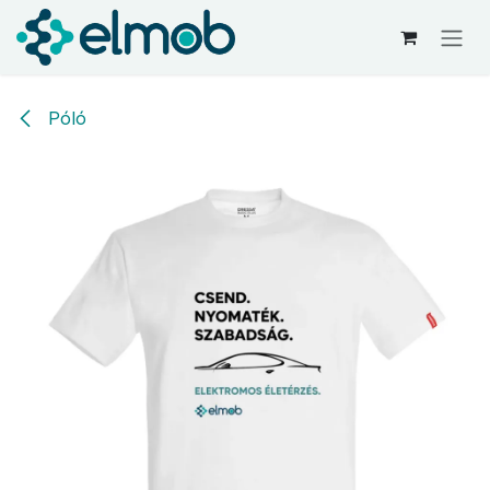
Kihagyás és továbblépés a tartalomhoz
Póló