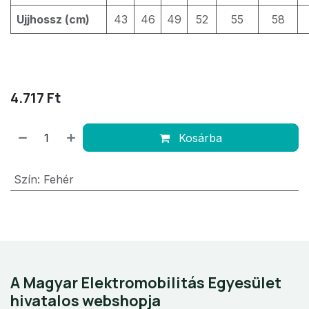
Ujjhossz (cm)
43
46
49
52
55
58
4.717
Ft
Kosárba
Szín
:
Fehér
A Magyar Elektromobilitás Egyesület
hivatalos webshopja