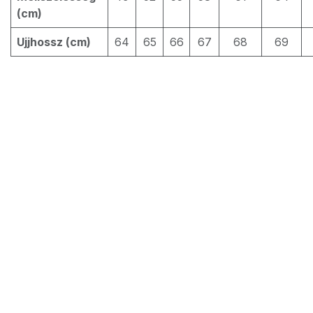
(cm)
Ujjhossz (cm)
64
65
66
67
68
69
5.504
Ft
Kosárba
Szín
:
Fehér
A Magyar Elektromobilitás Egyesület