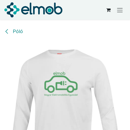
Kihagyás és továbblépés a tartalomhoz
Póló