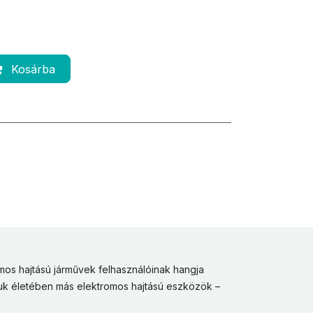
Kosárba
mos hajtású járművek felhasználóinak hangja
uk életében más elektromos hajtású eszközök –
.