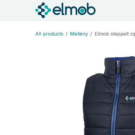
Kihagyás és továbblépés a tartalomhoz
Kezdőlap
S
All products
Mellény
Elmob steppelt ci