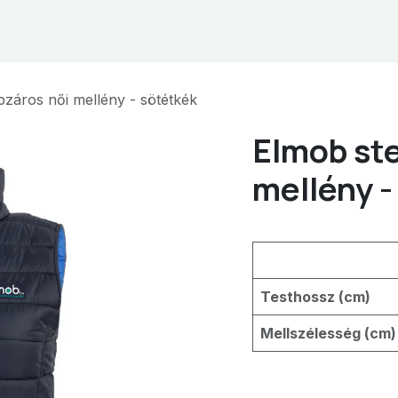
hop
Kapcsolat
ÁSZF
pzáros női mellény - sötétkék
Elmob ste
mellény -
Testhossz (cm)
Mellszélesség (cm)