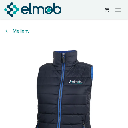
Kihagyás és továbblépés a tartalomhoz
Mellény