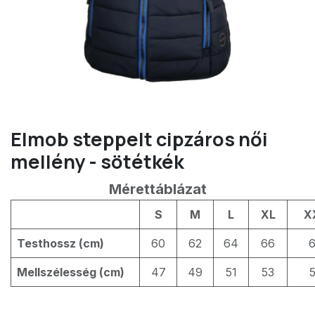
Elmob steppelt cipzáros női
mellény - sötétkék
Mérettáblázat
S
M
L
XL
X
Testhossz (cm)
60
62
64
66
Mellszélesség (cm)
47
49
51
53