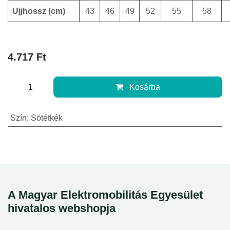
Ujjhossz (cm)
43
46
49
52
55
58
4.717
Ft
Kosárba
Szín
:
Sötétkék
A Magyar Elektromobilitás Egyesület
hivatalos webshopja