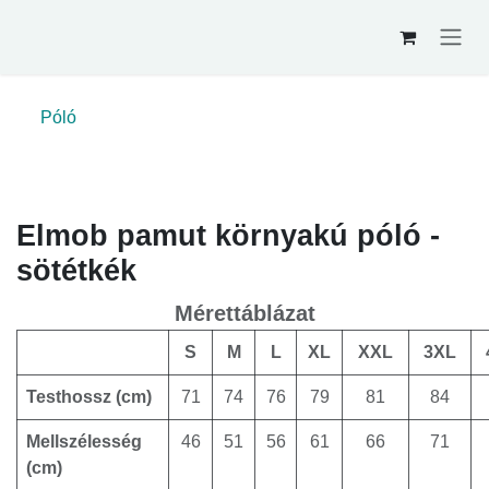
Kihagyás és továbblépés a tartalomhoz
Póló
Elmob pamut környakú póló -
sötétkék
Mérettáblázat
S
M
L
XL
XXL
3XL
Testhossz (cm)
71
74
76
79
81
84
Mellszélesség
46
51
56
61
66
71
(cm)