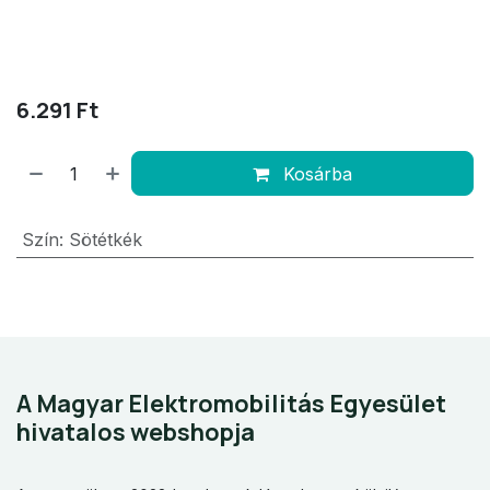
6.291
Ft
Kosárba
Szín
:
Sötétkék
A Magyar Elektromobilitás Egyesület
hivatalos webshopja