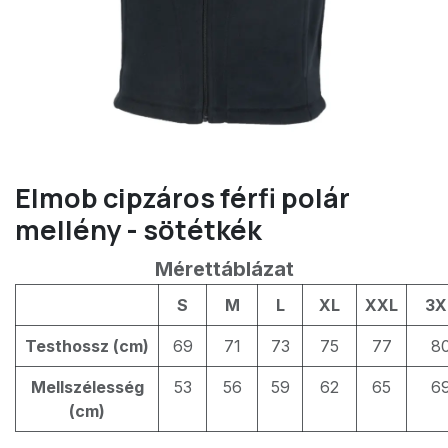
Elmob cipzáros férfi polár
mellény - sötétkék
Mérettáblázat
S
M
L
XL
XXL
3X
Testhossz (cm)
69
71
73
75
77
8
Mellszélesség
53
56
59
62
65
6
(cm)