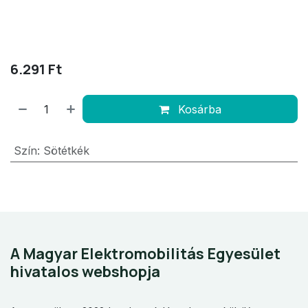
6.291
Ft
Kosárba
Szín
:
Sötétkék
A Magyar Elektromobilitás Egyesület
hivatalos webshopja