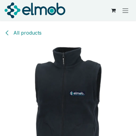
Kihagyás és továbblépés a tartalomhoz
All products