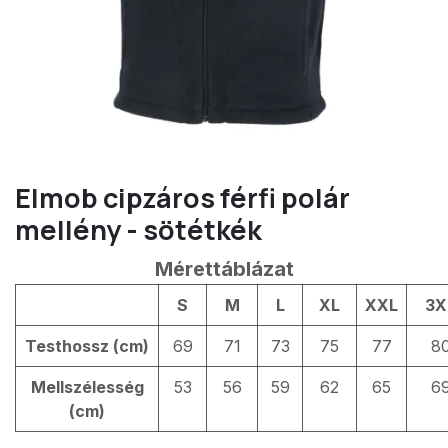
Elmob cipzáros férfi polár
mellény - sötétkék
Mérettáblázat
S
M
L
XL
XXL
3X
Testhossz (cm)
69
71
73
75
77
8
Mellszélesség
53
56
59
62
65
6
(cm)