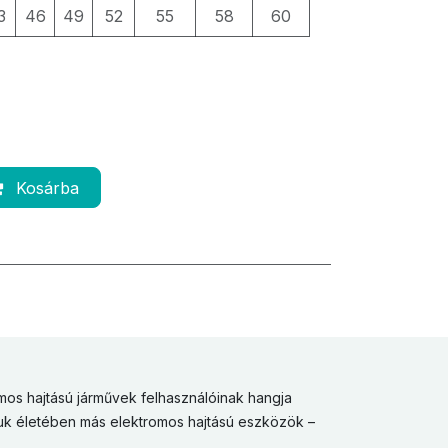
3
46
49
52
55
58
60
Kosárba
mos hajtású járművek felhasználóinak hangja
uk életében más elektromos hajtású eszközök –
.