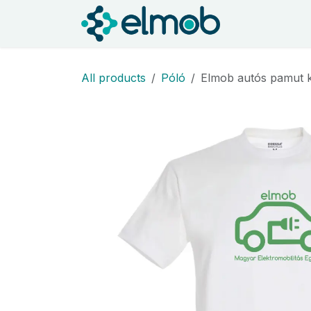
Kihagyás és továbblépés a tartalomhoz
Kezdőlap
S
All products
Póló
Elmob autós pamut k