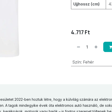
Ujjhossz (cm)
4
4.717
Ft
Szín
:
Fehér
esületet 2022-ben hoztuk létre, hogy a külvilág számára az elektro
en. A tagok mindegyike évek óta elektromos autó használó, de sok
ek, kerékpárok, motorok vagy hajók – is fontos szerepet töltenek be