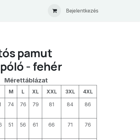
Bejelentkezés
tós pamut
póló - fehér
Mérettáblázat
S
M
L
XL
XXL
3XL
4XL
1
74
76
79
81
84
86
6
51
56
61
66
71
76