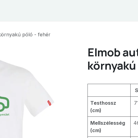
hop
Kapcsolat
ÁSZF
örnyakú póló - fehér
Elmob au
környakú 
Testhossz
7
(cm)
Mellszélesség
4
(cm)